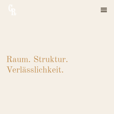
Raum. Struktur.
Verlässlichkeit.
Unsere Pferdepension bietet durchdachte Haltungsbedingungen für
Pferde,
die Beständigkeit und Ruhe benötigen.
Klare Abläufe, tägliche Kontrolle und eine ruhige Stallatmosphäre
schaffen Sicherheit – für Pferd und Besitzer.
Wir legen Wert auf Übersicht, Struktur und ein respektvolles
Miteinander.