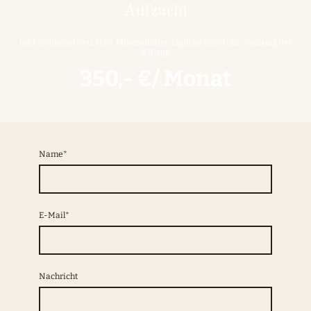
Aufzucht
inkl. Stroheinstreu, Heu, Mineralfutter, tägliche Kontrolle, Nutzung der
Anlage
350,- €/ Monat
Name
*
E-Mail
*
Nachricht