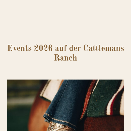
Events 2026 auf der Cattlemans
Ranch